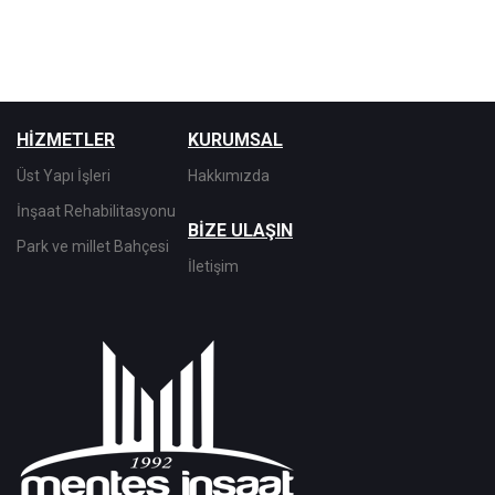
HİZMETLER
KURUMSAL
Üst Yapı İşleri
Hakkımızda
İnşaat Rehabilitasyonu
BİZE ULAŞIN
Park ve millet Bahçesi
İletişim