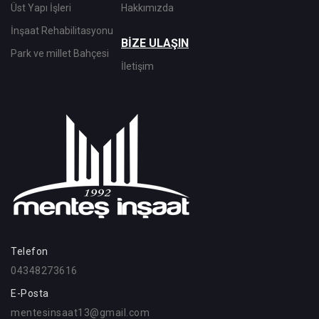
Üst Yapı İşleri
Hakkımızda
İnşaat Rehabilitasyonu
BİZE ULAŞIN
Park ve millet Bahçesi
İletişim
Telefon
04348273616
E-Posta
mentesinsaat13@gmail.com